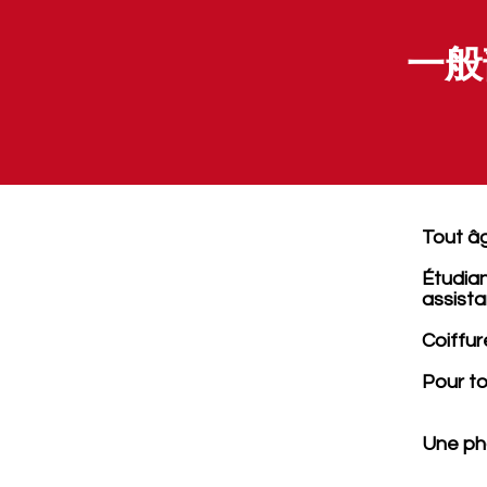
一般
Tout â
Étudia
assista
Coiffur
Pour to
Une pho