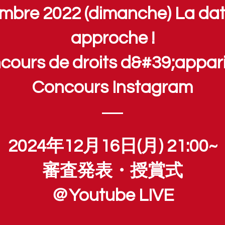
mbre 2022 (dimanche) La date
approche !
cours de droits d&#39;appari
Concours Instagram
2024年12月16日(月) 21:00~
審査発表・授賞式
＠Youtube LIVE