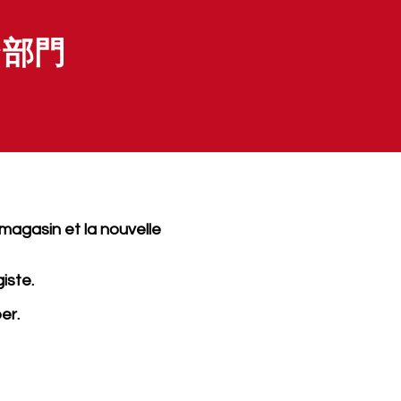
ン部門
 magasin et la nouvelle
iste.
er.