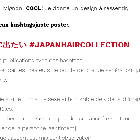
 Mignon
COOL!
Je donne un design à ressentir,
eux hashtags
juste poster.
C
出たい
#JAPANHAIRCOLLECTION
s publications avec des hashtags,
ger par les créateurs de pointe de chaque génération qui
rie.
e soit le format, le sexe et le nombre de vidéos, d imag
èles,
e thème de œuvre n a pas dimportance [le sentiment
ier de la personne [sentiment]]
ue l accent est mis sur l observation