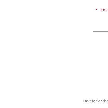
・ Insi
Barbier/esth