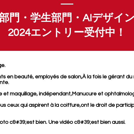
部門・学生部門・AIデザイ
2024エントリー受付中！
ge.
nts en beauté, employés de salon,
À la fois le gérant du
nte.
e et maquillage, indépendant,
Manucure et ophtalmolog
us ceux qui aspirent à la coiffure,
ont le droit de particip
to c&#39;est bien. Une vidéo c&#39;est bien aussi.