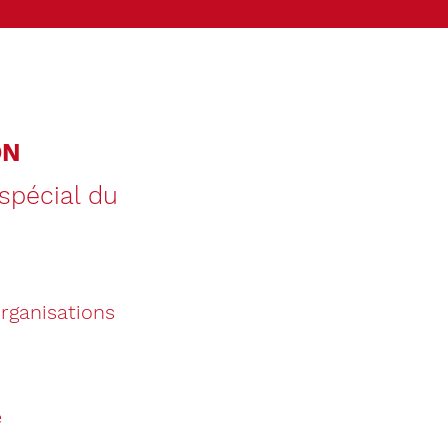
ON
 spécial du
organisations
e