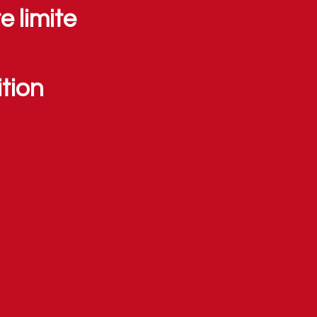
 limite
tion