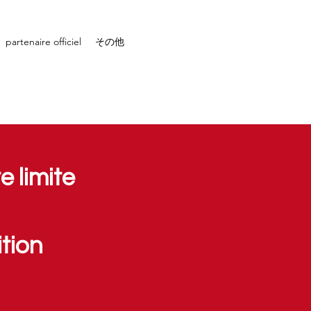
partenaire officiel
その他
 limite
tion