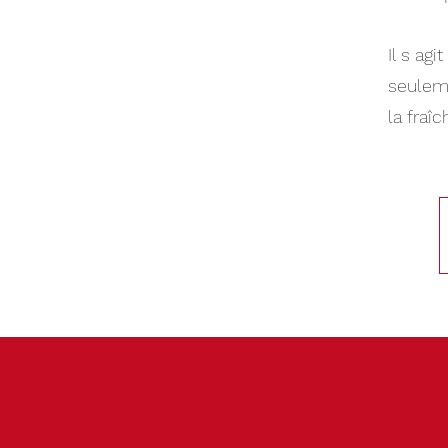
Il s ag
seuleme
la fraî