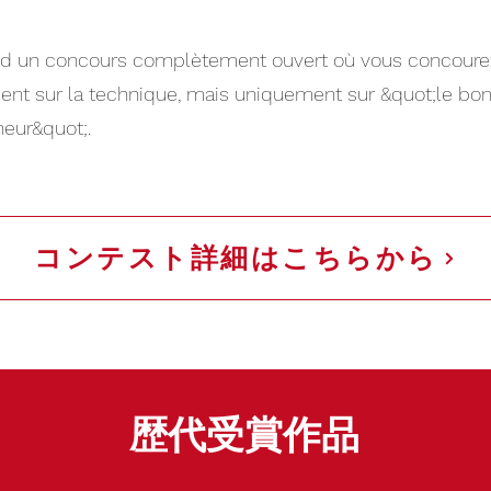
it d un concours complètement ouvert où vous concour
nt sur la technique, mais uniquement sur &quot;le bon
cheur&quot;.
コンテスト詳細はこちらから
歴代受賞作品