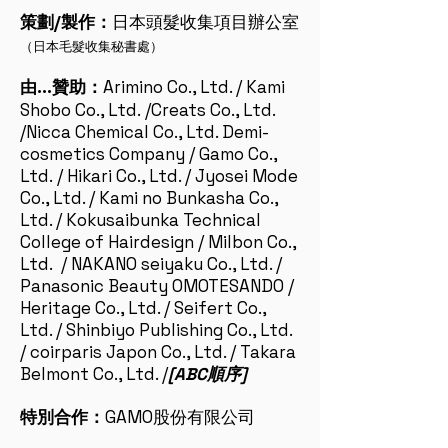
策劃/製作：
日本頭髮收集項目辦公室
（日本毛髮收集秘書處）
由...贊助：
Arimino Co., Ltd. / Kami
Shobo Co., Ltd.
/Creats Co., Ltd.
/Nicca Chemical Co., Ltd. Demi-
cosmetics Company
/ Gamo Co.,
Ltd.
/ Hikari Co., Ltd. / Jyosei Mode
Co., Ltd. / Kami no Bunkasha Co.,
Ltd. / Kokusaibunka Technical
College of Hairdesign / Milbon Co.,
Ltd. / NAKANO seiyaku Co., Ltd. /
Panasonic Beauty OMOTESANDO /
Heritage Co., Ltd. / Seifert Co.,
Ltd. / Shinbiyo Publishing Co., Ltd.
/ coirparis Japon Co., Ltd. / Takara
Belmont Co., Ltd. /
[ABC順序]
特別合作：
GAMO股份有限公司