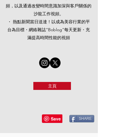
頻，以及通過改變時間意識加深與客戶關係的
沙龍工作視頻。
・ 熱點新聞當日送達！以成為美容行業的平
台為目標・網絡雜誌“Boblog”每天更新・充
滿提高時間性能的視頻
主頁
SHARE