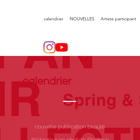
calendrier
NOUVELLES
Artiste participant
calendrier
nouvelle publication beauté
Rédacteur en chef de Shinbiyo