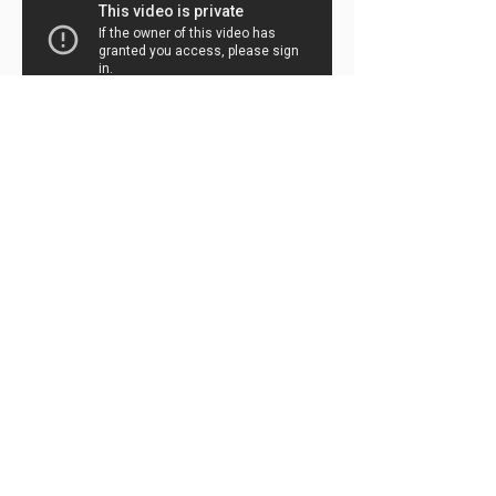
◀ ︎ Retour