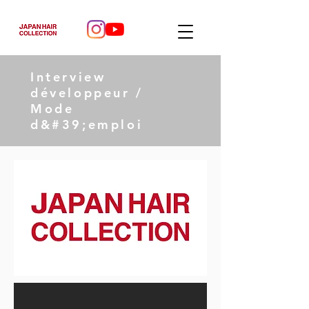
Interview
développeur /
Mode
d&#39;emploi