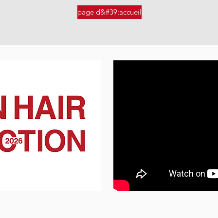
page d&#39;accueil