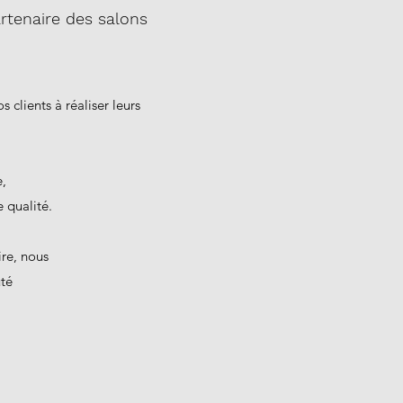
artenaire des salons
s clients à réaliser leurs
,
e qualité.
ire, nous
té