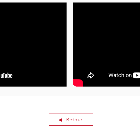
◀ ︎ Retour