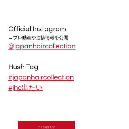
Official Instagram
→プレ動画や進捗情報を公開
@japanhaircollection
Hush Tag
#japanhaircollection
#jhc出たい
Instagram