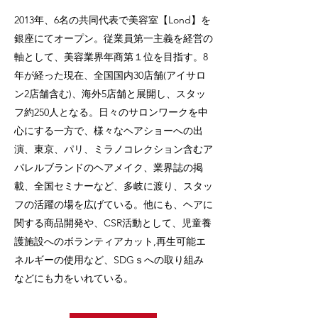
2013年、6名の共同代表で美容室【Lond】を
銀座にてオープン。従業員第一主義を経営の
軸として、美容業界年商第１位を目指す。8
年が経った現在、全国国内30店舗(アイサロ
ン2店舗含む)、海外5店舗と展開し、スタッ
フ約250人となる。日々のサロンワークを中
心にする一方で、様々なヘアショーへの出
演、東京、パリ、ミラノコレクション含むア
パレルブランドのヘアメイク、業界誌の掲
載、全国セミナーなど、多岐に渡り、スタッ
フの活躍の場を広げている。他にも、ヘアに
関する商品開発や、CSR活動として、児童養
護施設へのボランティアカット,再生可能エ
ネルギーの使用など、SDGｓへの取り組み
などにも力をいれている。