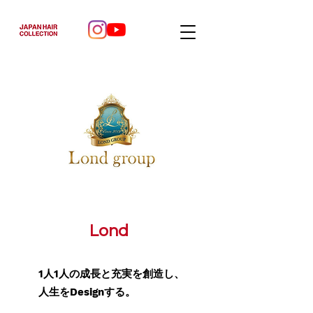
Lond
1
人
1
人の成長と充実を創造し、
人生を
Design
する。