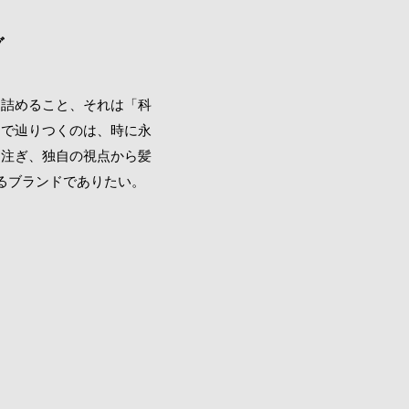
グ
き詰めること、それは「科
まで辿りつくのは、
時に永
に注ぎ、
独自の視点から髪
るブランドでありたい。