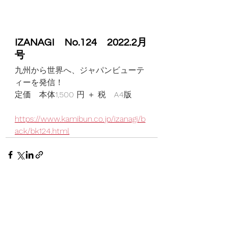
IZANAGI　No.124　2022.2月
号
九州から世界へ、ジャパンビューテ
ィーを発信！
定価　本体1,500 円 ＋ 税　A4版
https://www.kamibun.co.jp/izanagi/b
ack/bk124.html
コメント