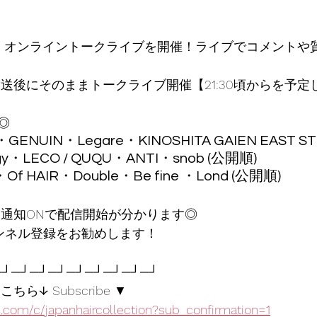
送後にそのままトークライブ開催【21:30頃からを予定し
◎
ugy・LECO / QUQU・ANTI・snob (公開順)
・Of HAIR・Double・Be fine ・Lond (公開順) 
＆通知ONで配信開始が分かります◎ 
ャンネル登録をお勧めします！  
┘─┘─┘─┘─┘─┘─┘─┘─┘ 
ら↓ Subscribe ▼
.com/c/japanhaircollection?sub_confirmation=1