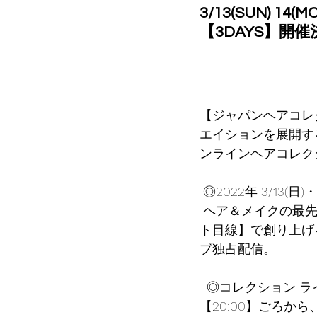
3/13(SUN) 14(MO
【3DAYS】開
【ジャパンヘアコレ
エイションを展開す
ンラインヘアコレク
 ◎2022年 3/13(
 ヘア＆メイクの最先端を走るアーティスト達が主軸となり、企画や構成まで【アーティス
ト目線】で創り上げ
ブ独占配信。
  ◎コレクション ライブが配信される直前まで、事前イベント＆メイキング配信公開！◎ 
【20:00】ごろ