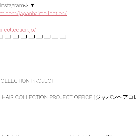
stagram↓ ▼ 
am.com/japanhaircollection/
rcollection.jp/
─┘─┘─┘─┘─┘─┘─┘─┘─┘
COLLECTION PROJECT
N HAIR COLLECTION PROJECT OFFICE (ジャパン