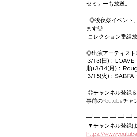
セミナーも放送。
  ◎後夜祭イベント、オンライントークライブを開催！ライブでコメントや質問を受け付け
ます◎
 コレクション番組放
◎出演アーティスト
 3/13(日)：LOAVE・GENUIN・Legare・KINOSHITA GAIEN EAST STREET (公開
順) 3/14(月)：Ro
 3/15(火)：SABFA
 ◎チャンネル登録
事前のYoutubeチ
─┘─┘─┘─┘─┘─┘─
 ▼チャンネル登録はこち
https://www.youtube