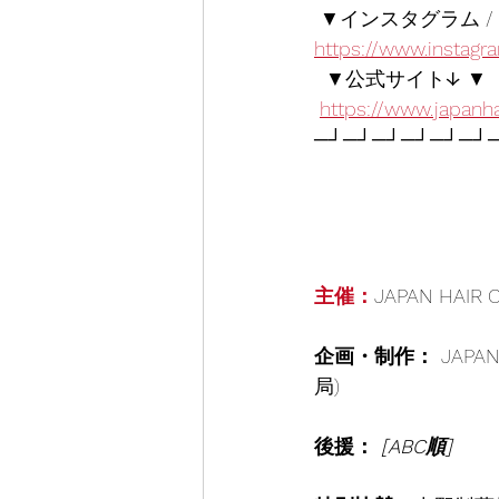
 ▼インスタグラム / In
https://www.instagr
  ▼公式サイト↓ ▼
https://www.japanhai
─┘─┘─┘─┘─┘─┘
主催：
JAPAN HAIR 
企画・制作： 
JAPA
局)
後援： 
[ABC順]