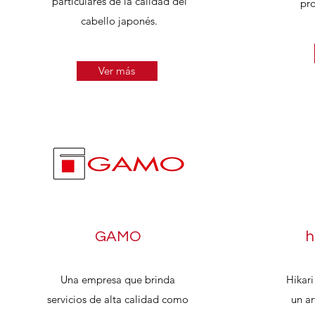
particulares de la calidad del
pro
cabello japonés.
Ver más
GAMO
h
Una empresa que brinda
Hikar
servicios de alta calidad como
un ar