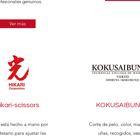
fesionales genuinos.
Ver más
ikari-scissors
KOKUSAIBU
i está hecho a mano por
Corte de pelo, color, ma
tesano para ajustar las
uñas, recogidos, vesti