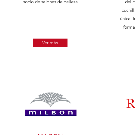
socio de salones de belleza
deli
cuchill
única. I
forma
Ver más