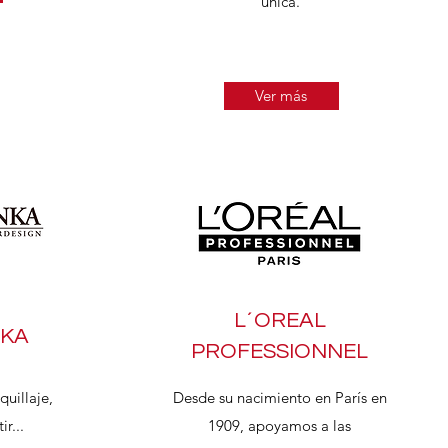
única.
Ver más
L´OREAL
NKA
PROFESSIONNEL
quillaje,
Desde su nacimiento en París en
r...
1909, apoyamos a las