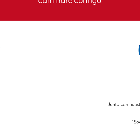
caminaré contigo
Junto con nuest
"Soc