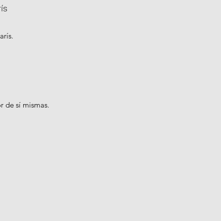
ís
rís.
r de sí mismas.