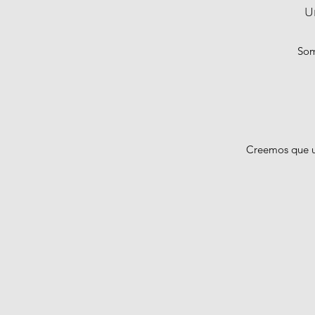
U
Som
Creemos que un