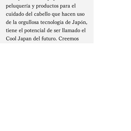
peluquería y productos para el
cuidado del cabello que hacen uso
de la orgullosa tecnología de Japón,
tiene el potencial de ser llamado el
Cool Japan del futuro. Creemos
que esta iniciativa, que apunta a
lograr estos objetivos, es
sumamente importante.
Para terminar, me gustaría
extender mis deseos de felicitación
por el mayor desarrollo de la
COLECCIÓN DE PELO DE
JAPÓN y el éxito de todos ustedes.
Toshimichi Matano Director,