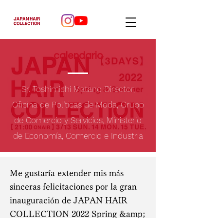
calendario
Sr. Toshimichi Matano Director,
Oficina de Políticas de Moda, Grupo
de Comercio y Servicios, Ministerio
de Economía, Comercio e Industria
Me gustaría extender mis más
sinceras felicitaciones por la gran
inauguración de JAPAN HAIR
COLLECTION 2022 Spring &amp;