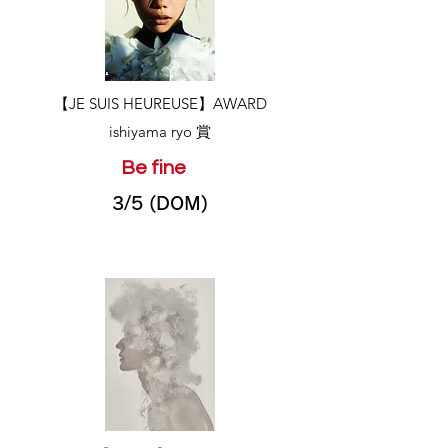
​【JE SUIS HEUREUSE】AWARD
ishiyama ryo 賞
Be fine
3/5 (DOM)