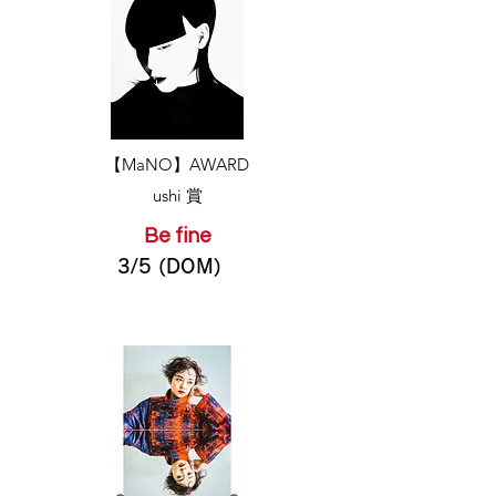
​【MaNO】AWARD
ushi 賞
Be fine
3/5 (DOM)