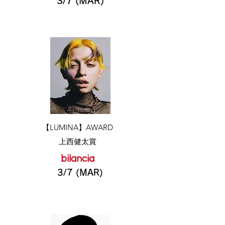
3/7 (MAR)
​【LUMINA】AWARD
上西健太賞
bilancia
3/7 (MAR)