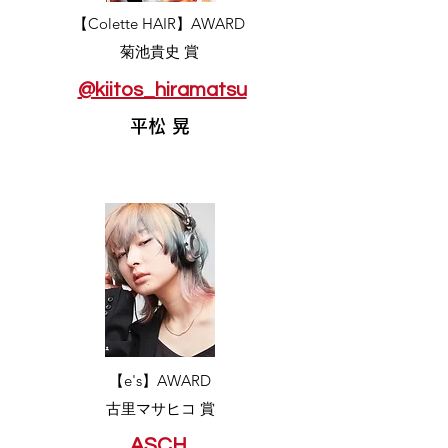
​【Colette HAIR】AWARD
​菊池貴史 賞
@kiitos_hiramatsu
平松 晃
​【e's】AWARD
​古里マサヒコ 賞
ASCH