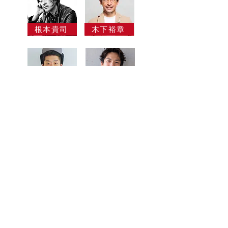
根本貴司
木下裕章
木村重成
佐脇正徳
甲斐紀行
古里オサム
上原健一
計良宏文