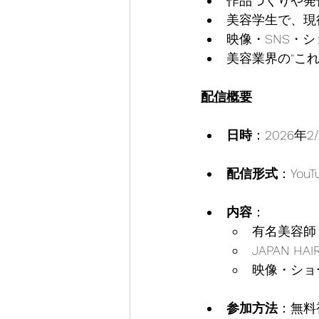
作品づくりや発
美容学生で、現
映像・SNS・
美容業界の“こ
配信概要
日時
：2026年2/1
配信形式
：You
内容
：
有名美容師
JAPAN HA
映像・ショ
参加方法
：無料視